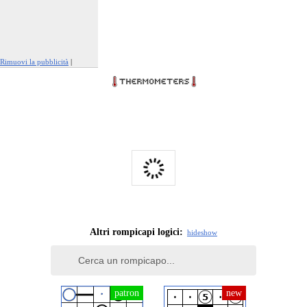
Rimuovi la pubblicità
|
Segnala questo annuncio
Altri rompicapi logici:
hide
show