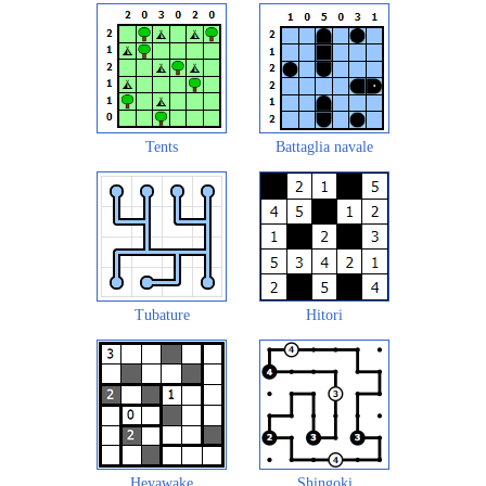
Tents
Battaglia navale
Tubature
Hitori
Heyawake
Shingoki