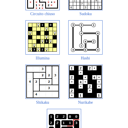
Circuito chiuso
Sudoku
Illumina
Hashi
Shikaku
Nurikabe